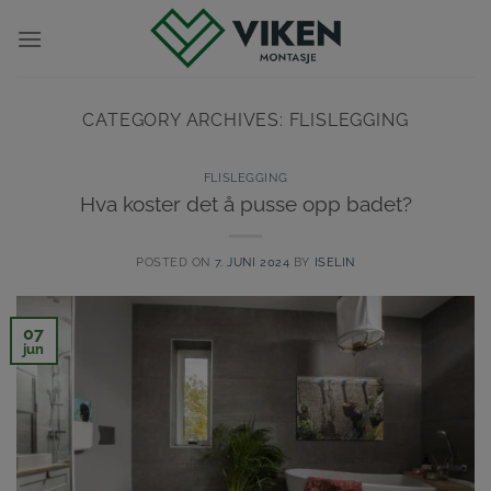
Skip
to
content
CATEGORY ARCHIVES:
FLISLEGGING
FLISLEGGING
Hva koster det å pusse opp badet?
POSTED ON
7. JUNI 2024
BY
ISELIN
07
jun