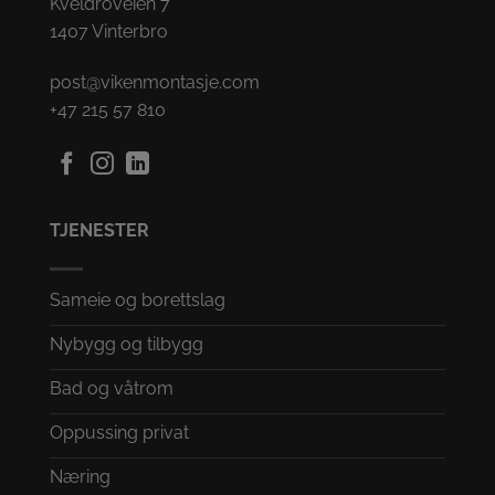
Kveldroveien 7
1407 Vinterbro
post@vikenmontasje.com
+47 215 57 810
TJENESTER
Sameie og borettslag
Nybygg og tilbygg
Bad og våtrom
Oppussing privat
Næring