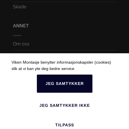
Skade
ANNET
Om oss
Karriere
Viken Montasje benytter informasjonskapsler (cookies)
Åpenhetsloven
slik at vi kan yte deg bedre service.
Konsernet
JEG SAMTYKKER
JEG SAMTYKKER IKKE
Dette nettstedet er beskyttet av reCAPTCHA og Googles
Personvernregler
og
Vilkår
for bruk gjelder.
TILPASS