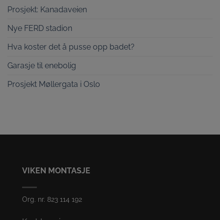
Prosjekt: Kanadaveien
Nye FERD stadion
Hva koster det å pusse opp badet?
Garasje til enebolig
Prosjekt Møllergata i Oslo
VIKEN MONTASJE
Org. nr. 823 114 192