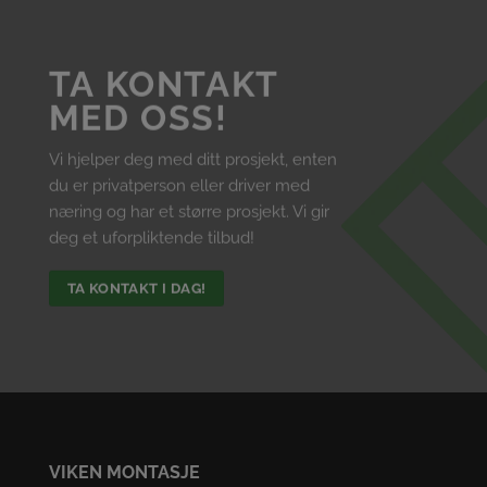
TA KONTAKT
MED OSS!
Vi hjelper deg med ditt prosjekt, enten
du er privatperson eller driver med
næring og har et større prosjekt. Vi gir
deg et uforpliktende tilbud!
TA KONTAKT I DAG!
VIKEN MONTASJE