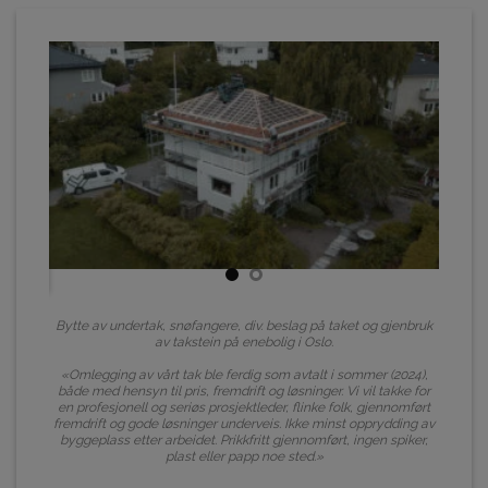
Bytte av undertak, snøfangere, div. beslag på taket og gjenbruk
av takstein på enebolig i Oslo.
«Omlegging av vårt tak ble ferdig som avtalt i sommer (2024),
både med hensyn til pris, fremdrift og løsninger. Vi vil takke for
en profesjonell og seriøs prosjektleder, flinke folk, gjennomført
fremdrift og gode løsninger underveis. Ikke minst opprydding av
byggeplass etter arbeidet. Prikkfritt gjennomført, ingen spiker,
plast eller papp noe sted.»