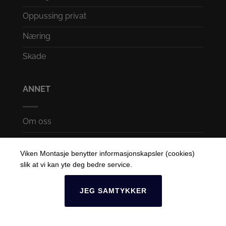
Oppussing privat
Næring
Skade
ANNET
Om oss
Karriere
Viken Montasje benytter informasjonskapsler (cookies)
Åpenhetsloven
slik at vi kan yte deg bedre service.
Konsernet
JEG SAMTYKKER