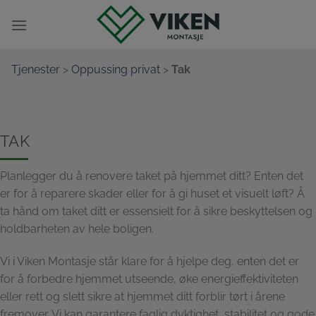
Skip
to
content
Tjenester
>
Oppussing privat
>
Tak
TAK
Planlegger du å renovere taket på hjemmet ditt? Enten det
er for å reparere skader eller for å gi huset et visuelt løft? Å
ta hånd om taket ditt er essensielt for å sikre beskyttelsen og
holdbarheten av hele boligen.
Vi i Viken Montasje står klare for å hjelpe deg, enten det er
for å forbedre hjemmet utseende, øke energieffektiviteten
eller rett og slett sikre at hjemmet ditt forblir tørt i årene
fremover. Vi kan garantere faglig dyktighet, stabilitet og gode